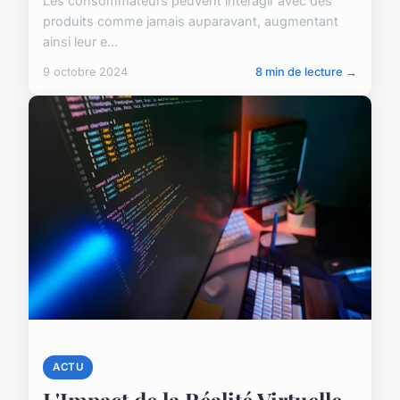
Les consommateurs peuvent interagir avec des
produits comme jamais auparavant, augmentant
ainsi leur e...
9 octobre 2024
8 min de lecture →
ACTU
L'Impact de la Réalité Virtuelle