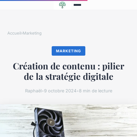
Accueil
›
Marketing
MARKETING
Création de contenu : pilier
de la stratégie digitale
Raphaël
•
9 octobre 2024
•
8 min de lecture