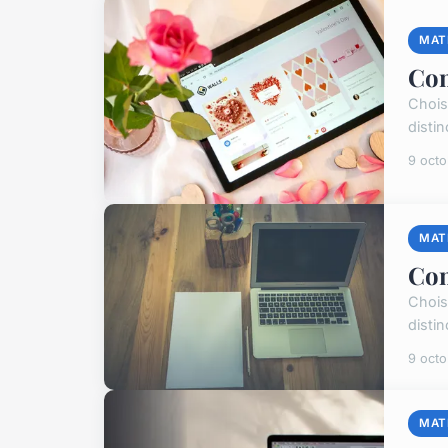
MAT
Com
Chois
disti
9 oct
MAT
Com
Chois
disti
9 oct
MAT