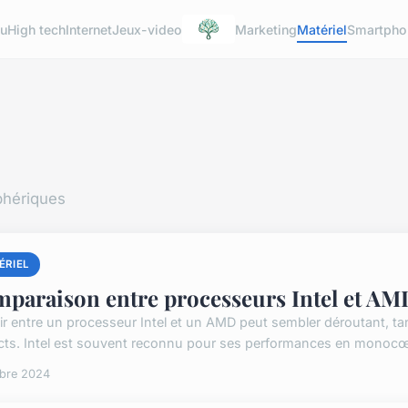
u
High tech
Internet
Jeux-video
Marketing
Matériel
Smartpho
phériques
ÉRIEL
paraison entre processeurs Intel et AM
ir entre un processeur Intel et un AMD peut sembler déroutant, 
ncts. Intel est souvent reconnu pour ses performances en monocœur
obre 2024