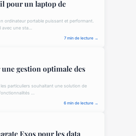
l pour un laptop de
n ordinateur portable puissant et performant.
 avec une sta...
7 min de lecture →
une gestion optimale des
es particuliers souhaitant une solution de
onctionnalités ...
6 min de lecture →
agate Exos pour les data