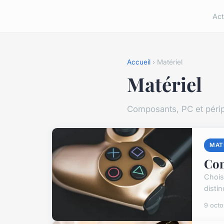
Act
Accueil
› Matériel
Matériel
Composants, PC et péri
MAT
Com
Chois
disti
9 oct