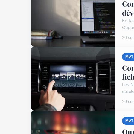
Com
dév
En ta
Cepen
20 se
MAT
Com
fic
Les N
stock
20 se
MAT
Que