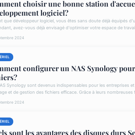
ment choisir une bonne station d'accuei
eloppement logiciel?
nt que développeur logiciel, vous êtes sans doute déjà équipés d'u
dant, avez-vous déjà envisagé d'optimiser votre espace de travail
ptembre 2024
ÉRIEL
ment configurer un NAS Synology pour 
hiers?
AS Synology sont devenus indispensables pour les entreprises et l
age et de gestion des fichiers efficace. Grâce à leurs nombreuses f
ptembre 2024
ÉRIEL
ls sont les avantages des disques durs Se