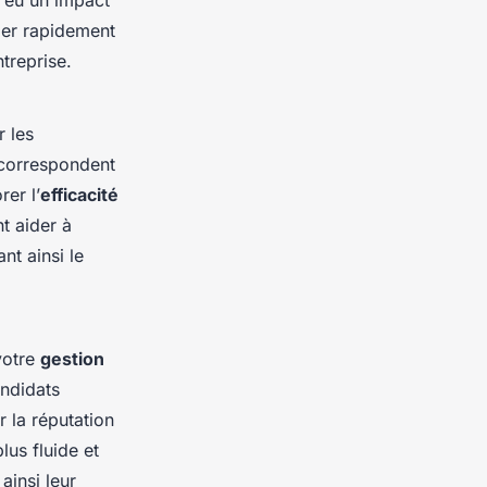
 eu un impact
rier rapidement
ntreprise.
r les
 correspondent
rer l’
efficacité
t aider à
nt ainsi le
votre
gestion
andidats
r la réputation
lus fluide et
ainsi leur