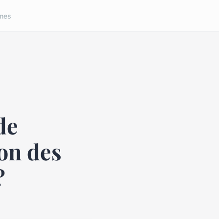
nes
de
ion des
?