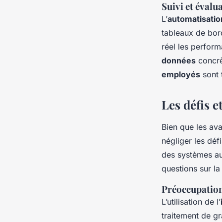
Suivi et évalu
L’
automatisatio
tableaux de bord
réel les perfor
données
concrè
employés
sont 
Les défis e
Bien que les ava
négliger les défi
des systèmes a
questions sur la 
Préoccupation 
L’utilisation de l’
traitement de g