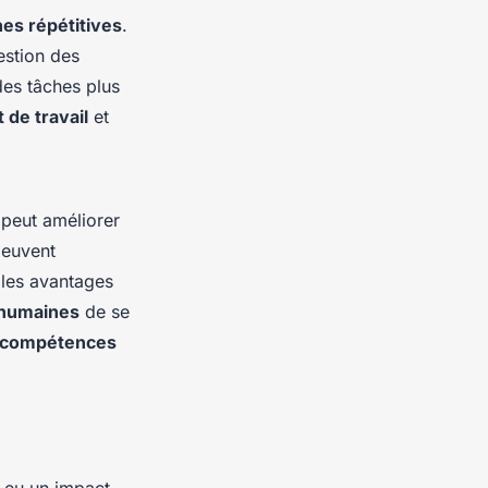
hes répétitives
.
estion des
des tâches plus
de travail
et
peut améliorer
peuvent
 les avantages
 humaines
de se
 compétences