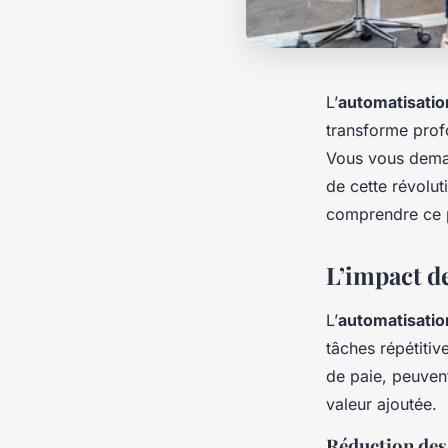
L’
automatisatio
transforme prof
Vous vous deman
de cette révolu
comprendre ce
L’impact d
L’
automatisatio
tâches répétitiv
de paie, peuven
valeur ajoutée.
Réduction des 