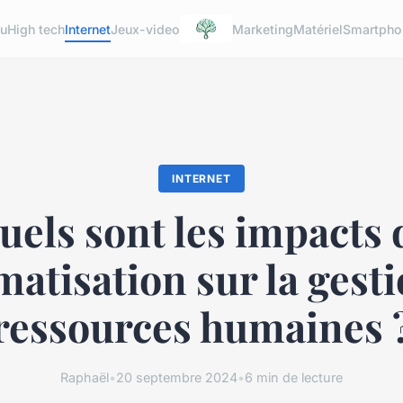
u
High tech
Internet
Jeux-video
Marketing
Matériel
Smartpho
INTERNET
uels sont les impacts 
matisation sur la gest
ressources humaines 
Raphaël
•
20 septembre 2024
•
6 min de lecture