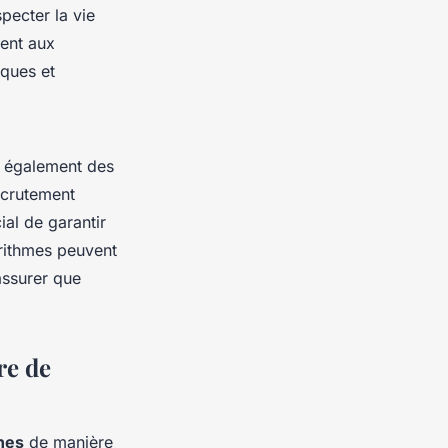
pecter la vie
ment aux
iques et
t également des
ecrutement
ial de garantir
orithmes peuvent
assurer que
re de
nes
de manière