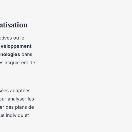
atisation
tives ou le
éveloppement
hnologies
dans
és acquièrent de
isées adaptées
ur analyser les
er des plans de
e individu et