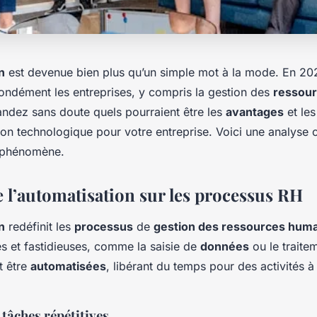
n
est devenue bien plus qu’un simple mot à la mode. En 202
ondément les entreprises, y compris la gestion des
ressou
dez sans doute quels pourraient être les
avantages
et les
tion technologique pour votre entreprise. Voici une analyse
 phénomène.
e l’automatisation sur les processus RH
n
redéfinit les
processus
de
gestion des ressources hum
es et fastidieuses, comme la saisie de
données
ou le traite
t être
automatisées
, libérant du temps pour des activités à
tâches répétitives