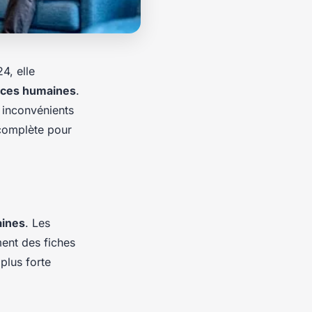
4, elle
rces humaines
.
 inconvénients
 complète pour
aines
. Les
ment des fiches
 plus forte