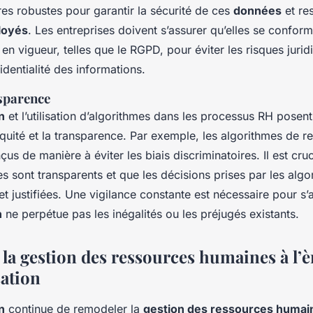
es robustes pour garantir la sécurité de ces
données
et res
loyés
. Les entreprises doivent s’assurer qu’elles se confor
en vigueur, telles que le RGPD, pour éviter les risques jurid
identialité des informations.
nsparence
n
et l’utilisation d’algorithmes dans les processus RH posen
équité et la transparence. Par exemple, les algorithmes de r
çus de manière à éviter les biais discriminatoires. Il est cruc
s sont transparents et que les décisions prises par les alg
et justifiées. Une vigilance constante est nécessaire pour s’
n
ne perpétue pas les inégalités ou les préjugés existants.
 la gestion des ressources humaines à l’è
sation
n
continue de remodeler la
gestion des ressources humai