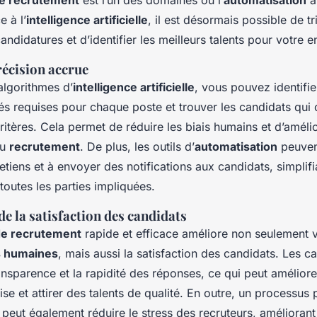
e recrutement
est l’un des domaines où l’
automatisation
a
e à l’
intelligence artificielle
, il est désormais possible de t
andidatures et d’identifier les meilleurs talents pour votre e
précision accrue
 algorithmes d’
intelligence artificielle
, vous pouvez identifie
s requises pour chaque poste et trouver les candidats qui
ritères. Cela permet de réduire les biais humains et d’amélio
du
recrutement
. De plus, les outils d’
automatisation
peuven
retiens et à envoyer des notifications aux candidats, simplifia
outes les parties impliquées.
e la satisfaction des candidats
de recrutement
rapide et efficace améliore non seulement 
s humaines
, mais aussi la satisfaction des candidats. Les c
ansparence et la rapidité des réponses, ce qui peut améliore
ise et attirer des talents de qualité. En outre, un processus p
peut également réduire le stress des recruteurs, améliorant 