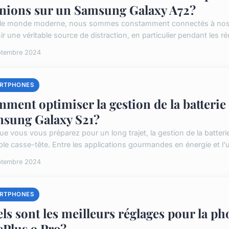
nions sur un Samsung Galaxy A72?
le monde moderne, nous sommes constamment connectés à nos tél
r une véritable source de distraction, en particulier pendant les r
ptembre 2024
RTPHONES
ment optimiser la gestion de la batterie 
sung Galaxy S21?
ue vous vous préparez pour un long trajet, la gestion de la batte
ble casse-tête. Entre les applications gourmandes en énergie et l'uti
ptembre 2024
RTPHONES
ls sont les meilleurs réglages pour la ph
Plus 9 Pro?