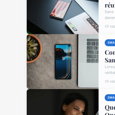
réu
Dans 
deveni
20 se
SMA
Com
Sam
Lorsq
vérita
20 se
SMA
Que
One