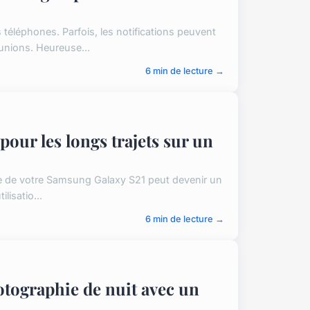
éphones. Parfois, les notifications peuvent
éunions. Heureuse...
6 min de lecture →
pour les longs trajets sur un
rie de votre Samsung Galaxy S21 peut devenir un
lisatio...
6 min de lecture →
otographie de nuit avec un