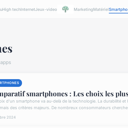
u
High tech
Internet
Jeux-video
Marketing
Matériel
Smartpho
nes
 apps
RTPHONES
paratif smartphones : Les choix les plu
oix d'un smartphone va au-delà de la technologie. La durabilité et
mais des critères majeurs. De nombreux consommateurs cherchent 
obre 2024