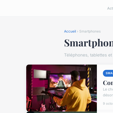
Act
Accueil
› Smartphones
Smartpho
Téléphones, tablettes et
SMA
Com
Le ch
désor
9 oct