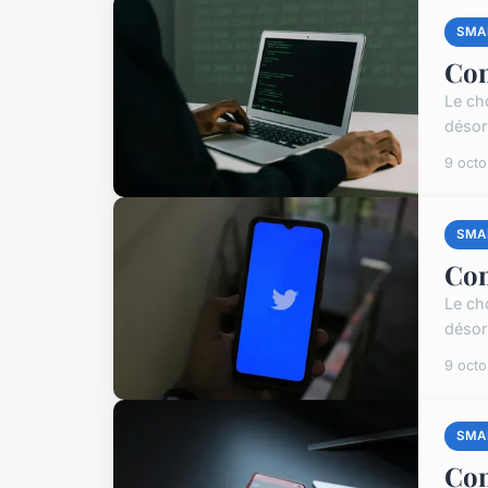
SMA
Com
Le ch
désor
9 oct
SMA
Com
Le ch
désor
9 oct
SMA
Com