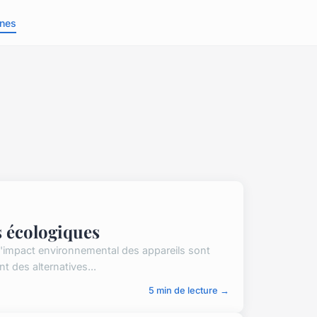
nes
s écologiques
 l'impact environnemental des appareils sont
des alternatives...
5 min de lecture →