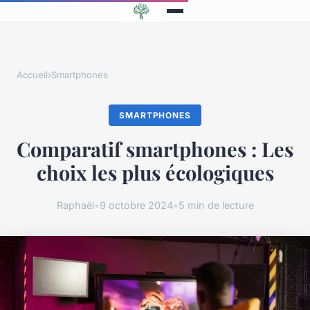
Accueil
›
Smartphones
SMARTPHONES
Comparatif smartphones : Les
choix les plus écologiques
Raphaël
•
9 octobre 2024
•
5 min de lecture