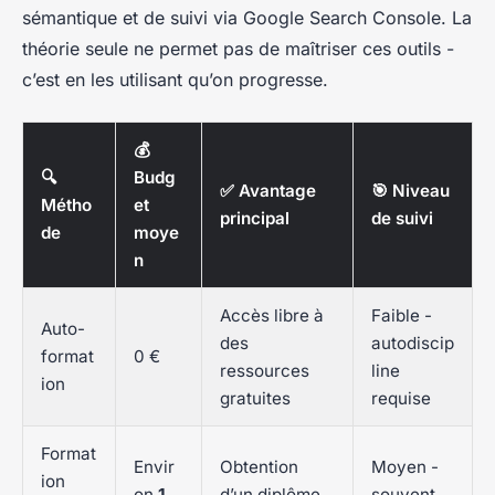
sémantique et de suivi via Google Search Console. La
théorie seule ne permet pas de maîtriser ces outils -
c’est en les utilisant qu’on progresse.
💰
🔍
Budg
✅ Avantage
🎯 Niveau
Métho
et
principal
de suivi
de
moye
n
Accès libre à
Faible -
Auto-
des
autodiscip
format
0 €
ressources
line
ion
gratuites
requise
Format
Envir
Obtention
Moyen -
ion
on
1
d’un diplôme
souvent