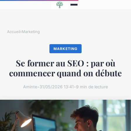
Accueil
›
Marketing
MARKETING
Se former au SEO : par où
commencer quand on débute
Aminte
•
31/05/2026 13:41
•
9 min de lecture