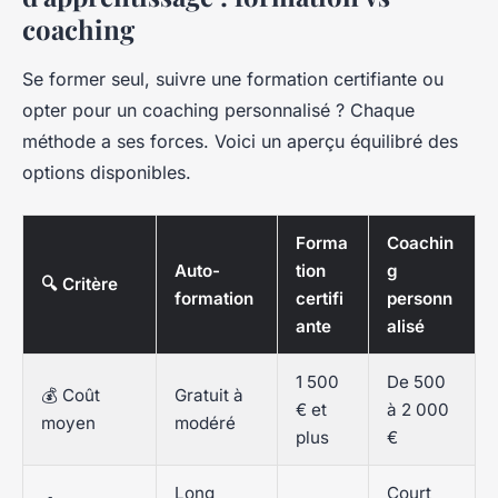
coaching
Se former seul, suivre une formation certifiante ou
opter pour un coaching personnalisé ? Chaque
méthode a ses forces. Voici un aperçu équilibré des
options disponibles.
Forma
Coachin
Auto-
tion
g
🔍 Critère
formation
certifi
personn
ante
alisé
1 500
De 500
💰 Coût
Gratuit à
€ et
à 2 000
moyen
modéré
plus
€
Long
Court