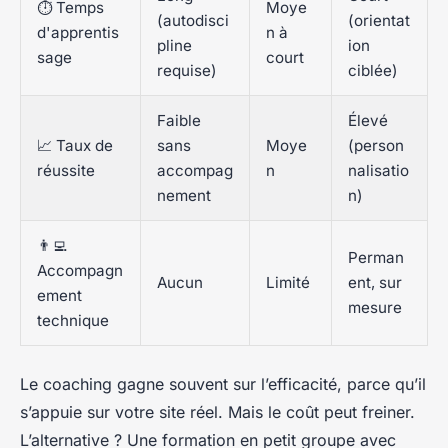
⏱️ Temps
Moye
(autodisci
(orientat
d'apprentis
n à
pline
ion
sage
court
requise)
ciblée)
Faible
Élevé
📈 Taux de
sans
Moye
(person
réussite
accompag
n
nalisatio
nement
n)
👨‍💻
Perman
Accompagn
Aucun
Limité
ent, sur
ement
mesure
technique
Le coaching gagne souvent sur l’efficacité, parce qu’il
s’appuie sur votre site réel. Mais le coût peut freiner.
L’alternative ? Une formation en petit groupe avec