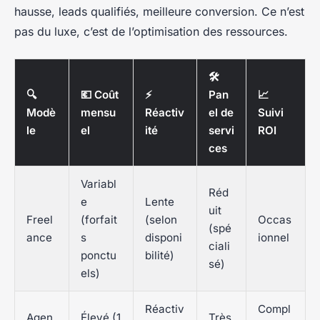
hausse, leads qualifiés, meilleure conversion. Ce n’est
pas du luxe, c’est de l’optimisation des ressources.
🛠️
🔍
💶 Coût
⚡
Pan
📈
Modè
mensu
Réactiv
el de
Suivi
le
el
ité
servi
ROI
ces
Variabl
Réd
e
Lente
uit
Freel
(forfait
(selon
Occas
(spé
ance
s
disponi
ionnel
ciali
ponctu
bilité)
sé)
els)
Réactiv
Compl
Agen
Élevé (1
Très