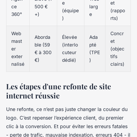
e
et
ce
500 €
larg
(équipe
(rappo
360°
+)
e
)
rts)
Web
Concr
Aborda
Élevée
Ada
mast
et
ble (59
(interlo
pté
er
(objec
€ à 300
cuteur
(TPE
exter
tifs
€)
dédié)
)
nalisé
clairs)
Les étapes d'une refonte de site
internet réussie
Une refonte, ce n’est pas juste changer la couleur du
logo. C’est repenser l’expérience client, du premier
clic à la conversion. Et pour éviter les erreurs fatales
- perte de trafic, mauvaise indexation, erreurs 404 - il